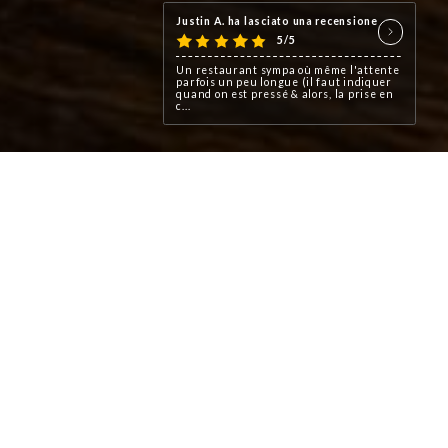
Justin A. ha lasciato una recensione
5/5
Un restaurant sympa où même l'attente
parfois un peu longue (il faut indiquer
quand on est pressé & alors, la prise en
c...
ous
n de
r la
ous
mail