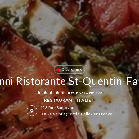
Oggi chiuso
nni Ristorante St-Quentin-Fal
RECENSIONE 272
RESTAURANT ITALIEN
123 Rue Santoyon
38070 Saint-Quentin-Fallavier France