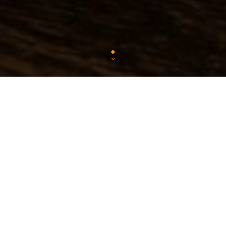
us sommes ouvert du lundi au vendredi pour v
accueillir midi et soir.
s proposons également un service de livraiso
nos plats en nous contactant à l'avance.
r tout groupe souhaitant réserver ou privatise
lle professionnel comme particulier, merci de n
tacter par message via le site web ou bien par 
à
GiovanniSQF@hotmail.com