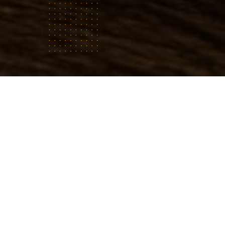
No
Nou
Pou
sa
con