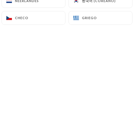
Quentin-Fallavier
한국어 (COREANO)
한국어 (COREANO)
NEERLANDÉS
NEERLANDÉS
123 Rue Santoyon
CHECO
CHECO
GRIEGO
GRIEGO
38070 Saint-Quentin-Fallavier France
+33474954050
Nombre
Dirección De Correo Electrónico