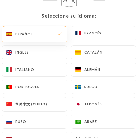
ES
MENÚ
Seleccione su idioma:
Seleccione su idioma:
FRANCÉS
FRANCÉS
ESPAÑOL
ESPAÑOL
INGLÉS
INGLÉS
CATALÁN
CATALÁN
/
INICIO
CONTACTO
Contacto
ITALIANO
ITALIANO
ALEMÁN
ALEMÁN
PORTUGUÉS
PORTUGUÉS
SUECO
SUECO
简体中文 (CHINO)
简体中文 (CHINO)
JAPONÉS
JAPONÉS
RUSO
RUSO
ÁRABE
ÁRABE
Giovanni Ristorante St-